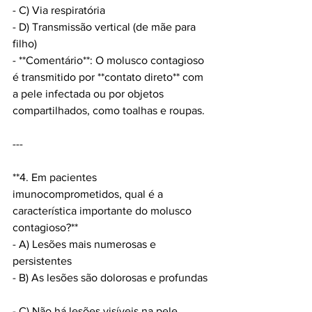
- C) Via respiratória  
- D) Transmissão vertical (de mãe para 
filho)  
- **Comentário**: O molusco contagioso 
é transmitido por **contato direto** com 
a pele infectada ou por objetos 
compartilhados, como toalhas e roupas.
---
**4. Em pacientes 
imunocomprometidos, qual é a 
característica importante do molusco 
contagioso?**
- A) Lesões mais numerosas e 
persistentes  
- B) As lesões são dolorosas e profundas 
- C) Não há lesões visíveis na pele  