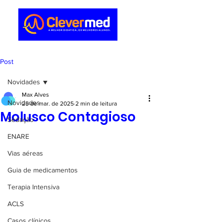
Post
Novidades
Max Alves
Novidades
25 de mar. de 2025
2 min de leitura
Molusco Contagioso
Sedação
ENARE
Vias aéreas
Guia de medicamentos
Terapia Intensiva
ACLS
Casos clínicos