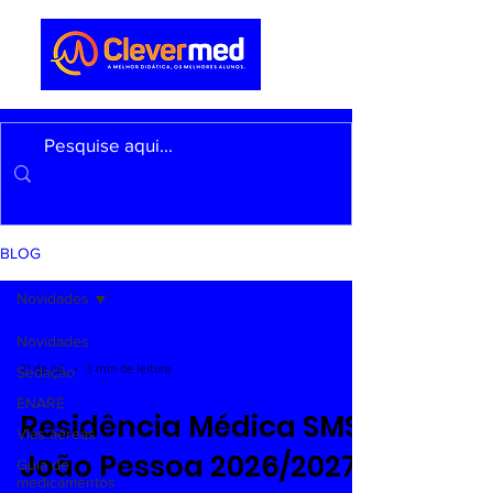
BLOG
Novidades
Novidades
21 de jul.
3 min de leitura
Sedação
ENARE
Residência Médica SMS
Vias aéreas
João Pessoa 2026/2027:
Guia de
medicamentos