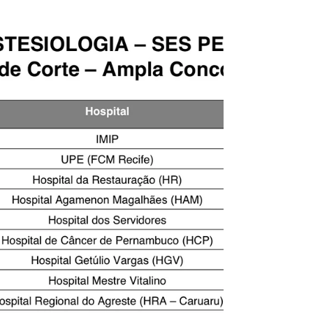
Psiquiatria: 946 📊 Anestesiologia: 920+ 📊
Clínicas/Cirúrgicas: 800–870 👉 Isso aqui não é
prova pra “ver no dia”. 👉 Isso aqui é prova pra
quem chega pronto. — 💥 A verdade que ninguém
fala: Você não perde vaga por falta de conteúdo.
Você perde porque: ❌ erra o que já viu ❌ revisa
mal ❌ não treina suficiente — 🚀 É por isso que
nasceu o INTENSIVO ENAMED Um plano direto ao
ponto