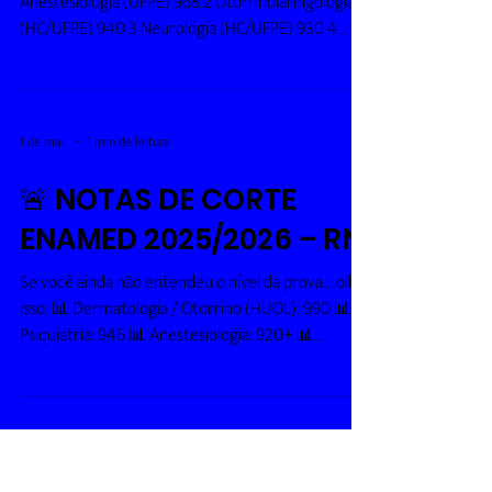
2026 Pernambuco –
Nota do Último
Convocado
Posição Especialidade (Instituição) Nota 1
Anestesiologia (UFPE) 968 2 Otorrinolaringologia
(HC/UFPE) 940 3 Neurologia (HC/UFPE) 930 4
Psiquiatria (HC/UFPE) 930 5 Dermatologia (UFPE)
913 6 Radiologia (HC/UFPE) 910 7 Oftalmologia
(HC/UFPE) 900 8 Clínica Médica (UFPE) 900 9
Cirurgia Geral (UFPE) 890 10 Psiquiatria (UNIVASF)
1 de mai.
1 min de leitura
891 11 Radiologia (UNIVASF) 891 12 Ginecologia e
Obstetrícia (UFPE) 880 13 Cirurgia Geral (UNIVASF)
🚨 NOTAS DE CORTE
869 14 Ortopedia e Traumatologia (HC/UFPE) 850
ENAMED 2025/2026 – RN
15 Patolo
Se você ainda não entendeu o nível da prova… olha
isso: 📊 Dermatologia / Otorrino (HUOL): 990 📊