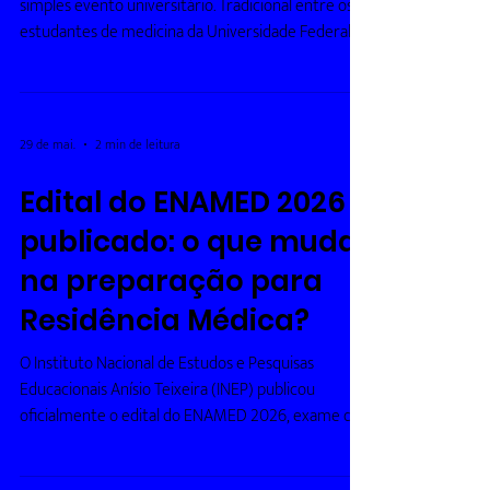
cadastramento
Cadastramed
O CadastroMed UFRN é muito mais que um
simples evento universitário. Tradicional entre os
estudantes de medicina da Universidade Federal
do Rio Grande do Norte, o CadastroMed já se
tornou um dos momentos mais esperados pelos
calouros e veteranos do curso. Conhecido pelo
grande churrasco de integração dos estudantes de
29 de mai.
2 min de leitura
medicina da UFRN, o evento reúne recepção aos
novos alunos, networking, experiências práticas,
Edital do ENAMED 2026 é
música, diversão e muito conteúdo voltado à vida
publicado: o que muda
acadêmica e médi
na preparação para
Residência Médica?
O Instituto Nacional de Estudos e Pesquisas