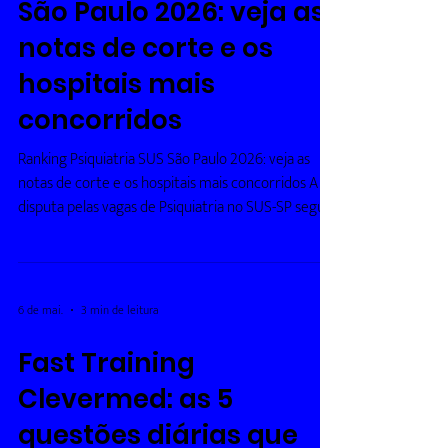
13 de mai.
2 min de leitura
Ranking Psiquiatria SUS
São Paulo 2026: veja as
notas de corte e os
hospitais mais
concorridos
Ranking Psiquiatria SUS São Paulo 2026: veja as
notas de corte e os hospitais mais concorridos A
disputa pelas vagas de Psiquiatria no SUS-SP segue
entre as mais competitivas da residência médica
em 2026. Com notas de corte elevadas e hospitais
tradicionais no topo da lista, muitos candidatos
ficaram atentos às instituições que apresentaram
6 de mai.
3 min de leitura