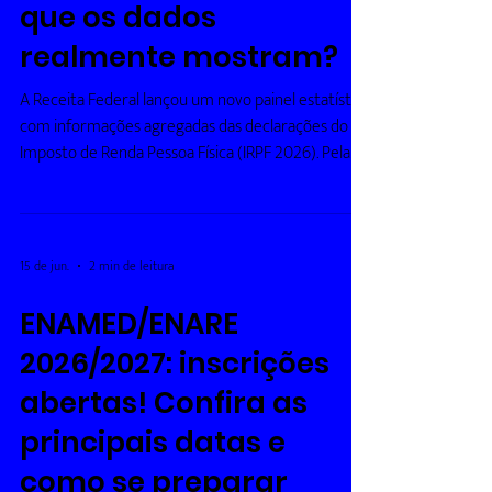
patrimônio médio: o
que os dados
realmente mostram?
A Receita Federal lançou um novo painel estatístico
com informações agregadas das declarações do
Imposto de Renda Pessoa Física (IRPF 2026). Pela
primeira vez, é possível consultar a renda média
anual e o patrimônio médio declarado por
profissão, sempre de forma estatística e
preservando o sigilo dos contribuintes. Os números
15 de jun.
2 min de leitura
rapidamente chamaram a atenção nas redes
sociais, principalmente porque revelam quais
ENAMED/ENARE
ocupações concentram as maiores rendas e
2026/2027: inscrições
patrimônios declarados no
abertas! Confira as
principais datas e