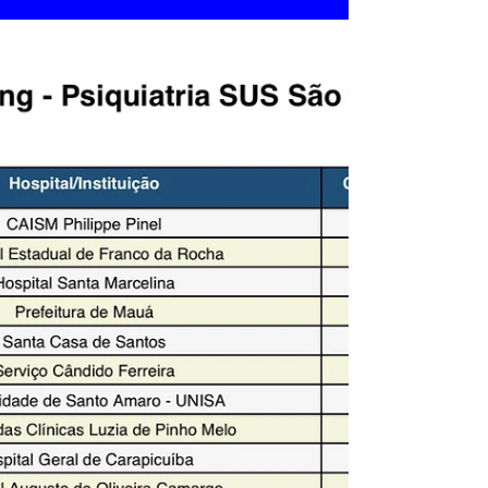
Educacionais Anísio Teixeira (INEP) publicou
oficialmente o edital do ENAMED 2026, exame que
passa a ocupar um papel cada vez mais importante
no acesso à residência médica no Brasil,
especialmente através do ENARE. Com isso,
começa oficialmente a reta de preparação para
milhares de estudantes e médicos que sonham
com a aprovação nas principais instituições do país.
Principais datas do ENAMED 2026 Segundo o edital
divulgado: Inscriçõ