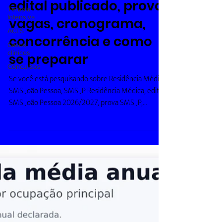
edital publicado, prova,
Terapia
Intensiva
vagas, cronograma,
ACLS
concorrência e como
Casos
clínicos
se preparar
Concursos
Se você está pesquisando sobre Residência Médica
SMS João Pessoa, SMS JP Residência Médica, edital
SMS João Pessoa 2026/2027, prova SMS JP,
cronograma da SMS João Pessoa, vagas da SMS JP
ou como estudar para a residência médica da
Secretaria Municipal de Saúde de João Pessoa, este
guia reúne as principais informações. Atenção: até
o momento, o edital da Residência Médica SMS
João Pessoa 2026/2027 ainda não foi publicado. As
informações abaixo são baseadas no último
processo s