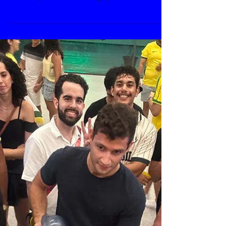
residência médica ou provas de alta performance
costuma procurar a estratégia perfeita: o melhor
cronograma, a técnica de revisão mais eficiente e,
inevitavelmente, os suplementos que possam
oferecer alguma vantagem cognitiva. Mas existe
uma pergunta mais importante: É possível estudar
melhor utilizando estratégias nutricionais baseadas
em evidências? A resposta é: talvez, desde que elas
sejam encaradas como complementos — e não
substi