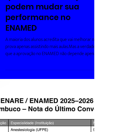
melhor desempenho no processo seletivo. Entre
os destaques do ranking estão o CAISM Philippe
Fast Training
Pinel, Hospital Estadual de Franco da Rocha,
Clevermed: as 5
questões diárias que
podem mudar sua
performance no
ENAMED
A maioria dos alunos acredita que vai melhorar na
prova apenas assistindo mais aulas.Mas a verdade é
que a aprovação no ENAMED não depende apenas
de conteúdo. Ela depende principalmente da
capacidade de interpretar, decidir e marcar a
alternativa correta sob pressão. E é exatamente aí
que nasce o Fast Training da Clevermed. O método
é simples: 5 questões comentadas por dia. Todos os