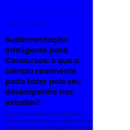
novidades para os candidatos que desejam
ingressar na especialização médica pelo ENARE.
Além da ampliação de programas tradicionais da
UFRN/EBSERH, instituições como o Hospital Infantil
Varela Santiago, Hospital Memorial e UFERSA
11 de jun.
4 min de leitura
passam a oferecer novas oportunidades. Ao todo,
são 220 vagas distribuídas em diversas
Suplementação
especialidades e instituições do estado,
Inteligente para
contemplando tanto áreas de
Concursos: o que a
ciência realmente
pode fazer pelo seu
desempenho nos
estudos?
Quem se prepara para concursos públicos,