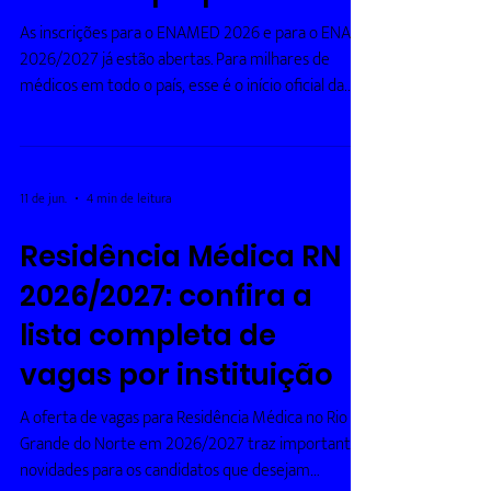
como se preparar
As inscrições para o ENAMED 2026 e para o ENARE
2026/2027 já estão abertas. Para milhares de
médicos em todo o país, esse é o início oficial da
corrida rumo à residência médica. Mas, além de
conhecer as datas do edital, é fundamental
entender que a forma de preparação também
está mudando. Com a aproximação entre ENAMED
11 de jun.
4 min de leitura
e Revalida e a crescente valorização do padrão de
cobrança do INEP, estudar com estratégia deixou
Residência Médica RN
de ser um diferencial — tornou-se uma
2026/2027: confira a
necessidade. Principais
lista completa de
vagas por instituição
A oferta de vagas para Residência Médica no Rio
Grande do Norte em 2026/2027 traz importantes