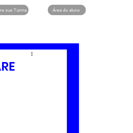
te sua Turma
Área do aluno
 Intensiva
ACLS
ARE