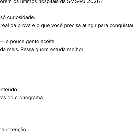
foram os últimos hospitais da SMS-RJ 2026?
só curiosidade.
real da prova e o que você precisa atingir para conquista
— e pouca gente aceita:
da mais. Passa quem estuda melhor.
:
onteúdo
trás do cronograma
ca retenção.