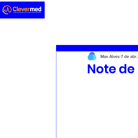
Novidades
Sedação
ENA
Max Alves
7 de abr.
Casos clínicos
Concursos
Note de