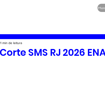
CURSOS
QUEM SOMOS
BLOG
Mon
RE
Vias aéreas
Guia de medicamentos
Terapia
1 min de leitura
 Corte SMS RJ 2026 EN