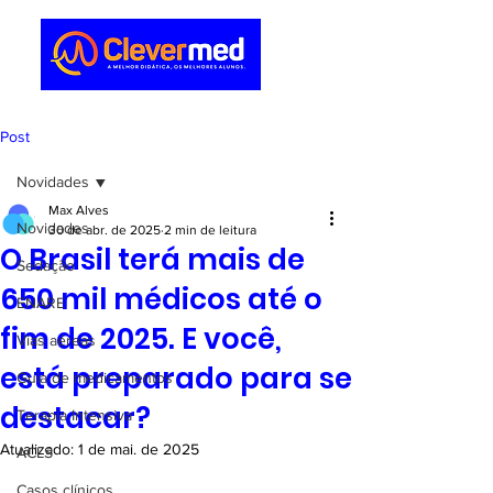
Post
Novidades
Max Alves
Novidades
30 de abr. de 2025
2 min de leitura
O Brasil terá mais de
Sedação
650 mil médicos até o
ENARE
fim de 2025. E você,
Vias aéreas
está preparado para se
Guia de medicamentos
destacar?
Terapia Intensiva
Atualizado:
1 de mai. de 2025
ACLS
Casos clínicos