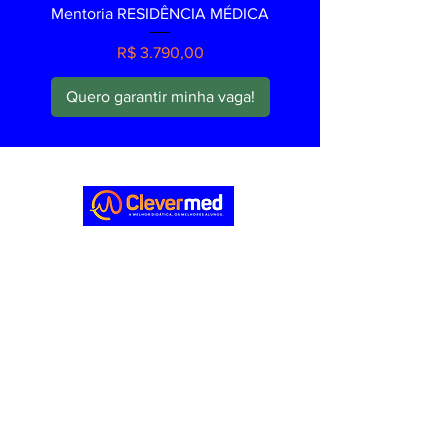
Mentoria RESIDÊNCIA MÉDICA
Preço
R$ 3.790,00
Quero garantir minha vaga!
Quem
somos
Cursos
Blog
Monte sua turma
Área do aluno