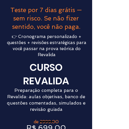
Teste por 7 dias grátis —
sem risco. Se não fizer
sentido, você não paga.
👉 Cronograma personalizado +
questões + revisões estratégicas para
você passar na prova teórica do
Revalida
CURSO
REVALIDA
Preparação completa para o
Revalida: aulas objetivas, banco de
questões comentadas, simulados e
revisão guiada
de 2999,00
R$ 699,00