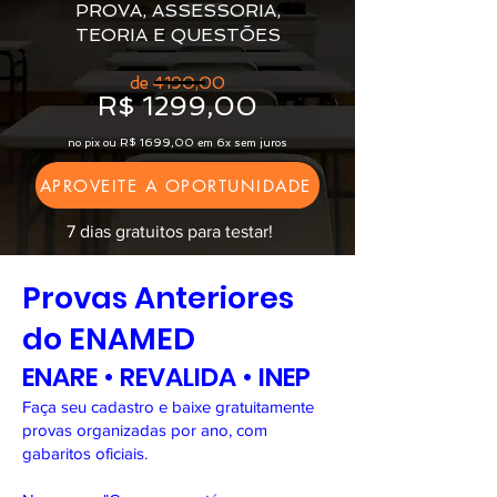
PROVA, ASSESSORIA,
TEORIA E QUESTÕES
de 4190,00
R$ 1299,00
no pix ou R$ 1699,00 em 6x sem juros
APROVEITE A OPORTUNIDADE
7 dias gratuitos para testar!
Provas Anteriores
do ENAMED
ENARE • REVALIDA • INEP
Faça seu cadastro e baixe gratuitamente
provas organizadas por ano, com
gabaritos oficiais.