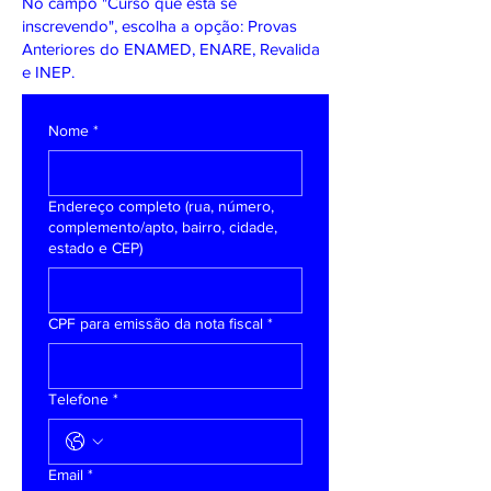
No campo "Curso que está se
inscrevendo", escolha a opção: Provas
Anteriores do ENAMED, ENARE, Revalida
e INEP.
Nome
*
Endereço completo (rua, número,
complemento/apto, bairro, cidade,
estado e CEP)
CPF para emissão da nota fiscal
*
Telefone
*
Email
*