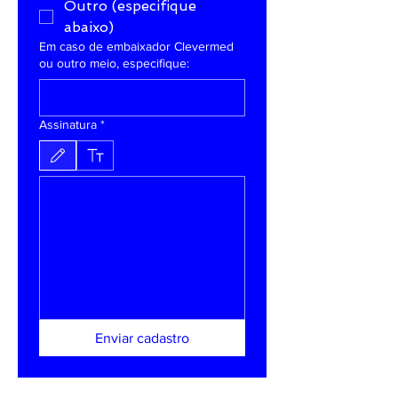
Outro (especifique
abaixo)
Em caso de embaixador Clevermed
ou outro meio, especifique:
Assinatura
*
Modo Desenho selecionado. Desenhar requer um mouse ou touchpad. Para acessibilida
Enviar cadastro