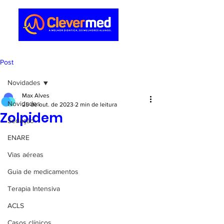
Post
Novidades
Max Alves
Novidades
25 de out. de 2023
2 min de leitura
Zolpidem
Sedação
ENARE
Vias aéreas
Guia de medicamentos
Terapia Intensiva
ACLS
Casos clínicos