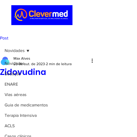
Post
Novidades
Max Alves
Novidades
25 de out. de 2023
2 min de leitura
Zidovudina
Sedação
ENARE
Vias aéreas
Guia de medicamentos
Terapia Intensiva
ACLS
Casos clínicos