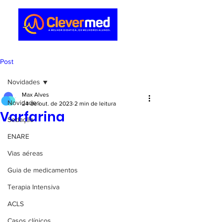
Post
Novidades
Max Alves
Novidades
24 de out. de 2023
2 min de leitura
Varfarina
Sedação
ENARE
Vias aéreas
Guia de medicamentos
Terapia Intensiva
ACLS
Casos clínicos