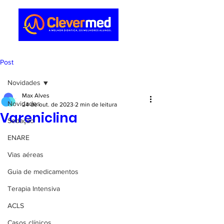
Post
Novidades
Max Alves
Novidades
24 de out. de 2023
2 min de leitura
Vareniclina
Sedação
ENARE
Vias aéreas
Guia de medicamentos
Terapia Intensiva
ACLS
Casos clínicos