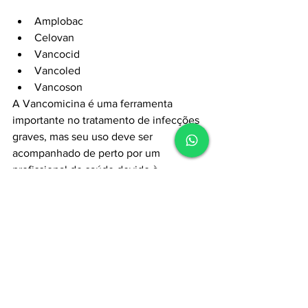
Amplobac
Celovan
Vancocid
Vancoled
Vancoson
A Vancomicina é uma ferramenta 
importante no tratamento de infecções 
graves, mas seu uso deve ser 
acompanhado de perto por um 
profissional de saúde devido à 
necessidade de ajustes de dose e 
monitorização. Ela é eficaz no combate 
a várias infecções resistentes a outros 
antibióticos, especialmente aquelas 
causadas por bactérias Gram-positivas.
Acesse nossos cursos: