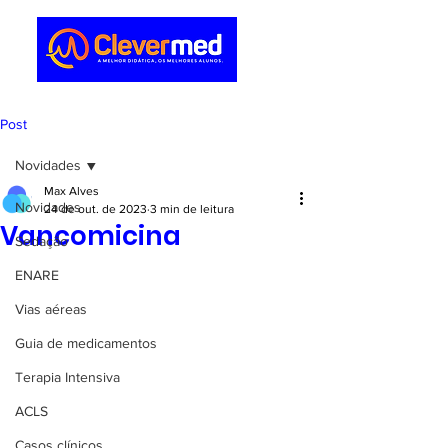
Post
Novidades
Max Alves
Novidades
24 de out. de 2023
3 min de leitura
Vancomicina
Sedação
ENARE
Vias aéreas
Guia de medicamentos
Terapia Intensiva
ACLS
Casos clínicos