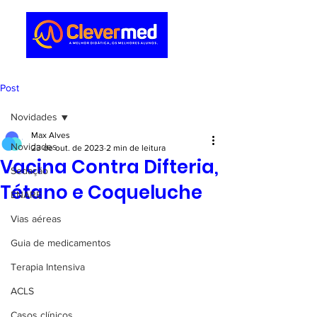
Post
Novidades
Max Alves
Novidades
23 de out. de 2023
2 min de leitura
Vacina Contra Difteria,
Sedação
Tétano e Coqueluche
ENARE
Vias aéreas
Guia de medicamentos
Terapia Intensiva
ACLS
Casos clínicos