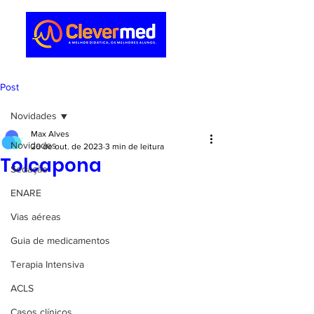
Post
Novidades
Max Alves
Novidades
20 de out. de 2023
3 min de leitura
Tolcapona
Sedação
ENARE
Vias aéreas
Guia de medicamentos
Terapia Intensiva
ACLS
Casos clínicos