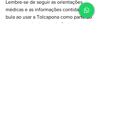
Lembre-se de seguir as orientações 
médicas e as informações contidas na 
bula ao usar a Tolcapona como parte do 
tratamento da doença de Parkinson.
Acesse nossos cursos:
Cursos Clevermed
Guia de medicamentos
Ver tudo
Posts recentes