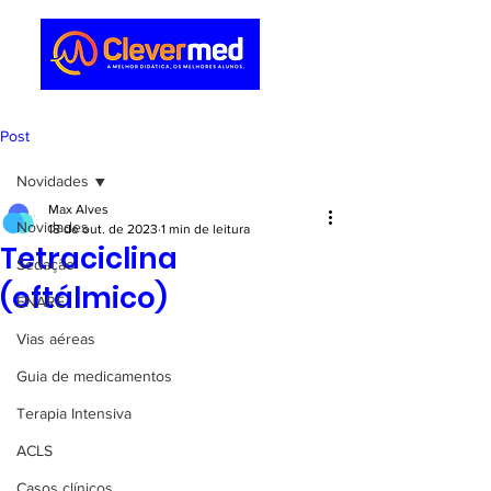
Post
Novidades
Max Alves
Novidades
18 de out. de 2023
1 min de leitura
Tetraciclina
Sedação
(oftálmico)
ENARE
Vias aéreas
Guia de medicamentos
Terapia Intensiva
ACLS
Casos clínicos