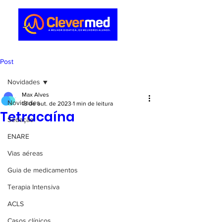
Post
Novidades
Max Alves
Novidades
18 de out. de 2023
1 min de leitura
Tetracaína
Sedação
ENARE
Vias aéreas
Guia de medicamentos
Terapia Intensiva
ACLS
Casos clínicos