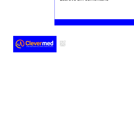
medicamentos em pediatria, com
base no peso da criança. Ideal
para consulta rápida...
Quem so
Cursos
Blog
SAVEM - SERVICOS MEDICOS E EDUCACAO LTDA
CNPJ 41.338.391/0001-36
Endereço: Rua Coronel Auriz Coelho, 285 - Sala 506 (Torre 1,
Condomínio HC Plaza) Bairro: Lagoa Nova, Natal - RN CEP:
59075-050