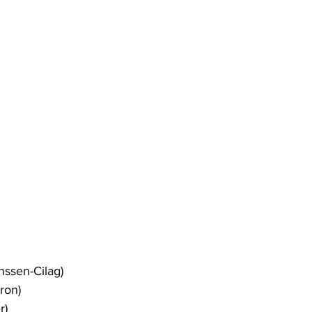
nssen-Cilag)
ron)
r)