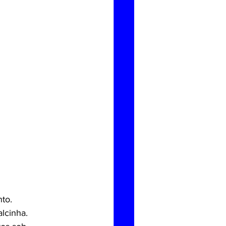
to.
lcinha.