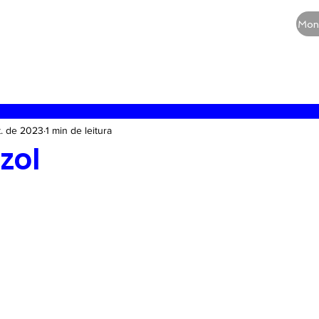
CURSOS
QUEM SOMOS
BLOG
Mon
RE
Vias aéreas
Guia de medicamentos
Terapia
t. de 2023
1 min de leitura
zol