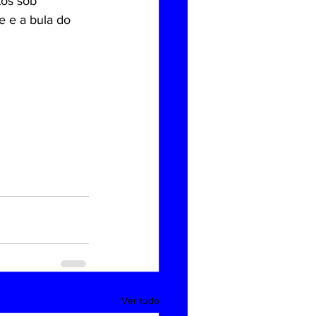
os sob 
e e a bula do 
Ver tudo