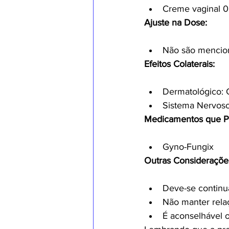
Creme vaginal 0
Ajuste na Dose:
Não são mencion
Efeitos Colaterais:
Dermatológico: 
Sistema Nervoso
Medicamentos que P
Gyno-Fungix
Outras Consideraçõe
Deve-se continu
Não manter relaç
É aconselhável o