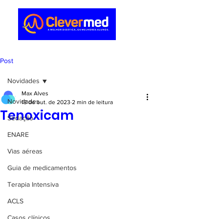
Post
Novidades
Max Alves
Novidades
18 de out. de 2023
2 min de leitura
Tenoxicam
Sedação
ENARE
Vias aéreas
Guia de medicamentos
Terapia Intensiva
ACLS
Casos clínicos