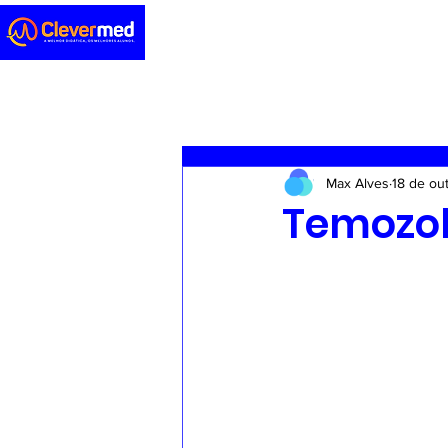
Novidades
Sedação
ENA
Max Alves
18 de ou
Casos clínicos
Concursos
Temozo