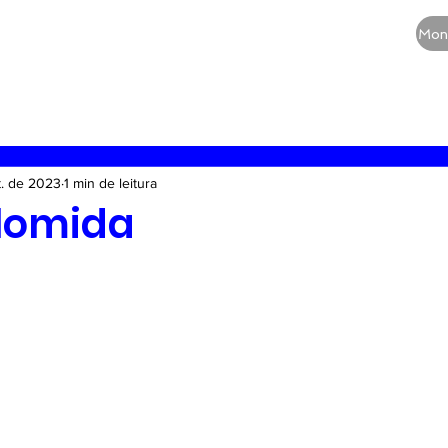
CURSOS
QUEM SOMOS
BLOG
Mon
RE
Vias aéreas
Guia de medicamentos
Terapia
t. de 2023
1 min de leitura
lomida