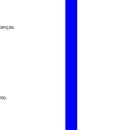
ianças.
to.