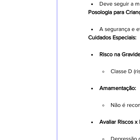
Deve seguir a m
Posologia para Crian
A segurança e e
Cuidados Especiais:
Risco na Gravide
Classe D (ri
Amamentação:
Não é reco
Avaliar Riscos x 
Depressão d