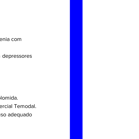
enia com 
 depressores 
lomida.
rcial Temodal. 
 uso adequado 