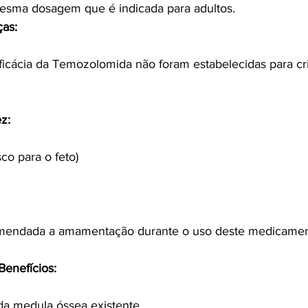
esma dosagem que é indicada para adultos.
ças:
ficácia da Temozolomida não foram estabelecidas para cr
z:
sco para o feto)
mendada a amamentação durante o uso deste medicamen
Benefícios:
a medula óssea existente