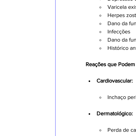
Varicela ex
Herpes zost
Dano da fun
Infecções
Dano da fun
Histórico a
Reações que Podem 
Cardiovascular:
Inchaço peri
Dermatológico:
Perda de ca