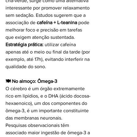
chá-verde, surge como uma alternativa 
interessante por promover relaxamento 
sem sedação. Estudos sugerem que a 
associação de 
cafeína + L-teanina
 pode 
melhorar foco e precisão em tarefas 
que exigem atenção sustentada.
Estratégia prática:
 utilizar cafeína 
apenas até o meio ou final da tarde (por 
exemplo, até 17h), evitando interferir na 
qualidade do sono.
🍽️ No almoço: Ômega-3
O cérebro é um órgão extremamente 
rico em lipídios, e o DHA (ácido docosa-
hexaenoico), um dos componentes do 
ômega-3, é um importante constituinte 
das membranas neuronais.
Pesquisas observacionais têm 
associado maior ingestão de ômega-3 a 