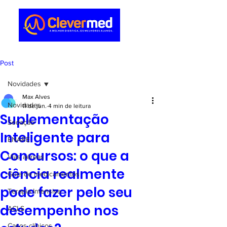
Post
Novidades
Max Alves
Novidades
11 de jun.
4 min de leitura
Suplementação
Sedação
Inteligente para
ENARE
Concursos: o que a
Vias aéreas
ciência realmente
Guia de medicamentos
pode fazer pelo seu
Terapia Intensiva
desempenho nos
ACLS
Casos clínicos