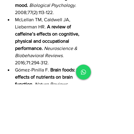
mood.
Biological Psychology
. 
2008;77(2):113-122.
McLellan TM, Caldwell JA, 
Lieberman HR. 
A review of 
caffeine’s effects on cognitive, 
physical and occupational 
performance.
Neuroscience & 
Biobehavioral Reviews
. 
2016;71:294-312.
Gómez-Pinilla F. 
Brain foods: the 
effects of nutrients on brain 
function.
Nature Reviews 
Neuroscience
. 2008;9(7):568-578.
Walker MP. 
Why We Sleep: 
Unlocking the Power of Sleep and 
Dreams.
 Scribner; 2017.
Cepeda NJ, Pashler H, Vul E, 
Wixted JT, Rohrer D. 
Distributed 