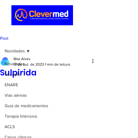
Post
Novidades
Max Alves
Novidades
17 de out. de 2023
1 min de leitura
Sulpirida
Sedação
ENARE
Vias aéreas
Guia de medicamentos
Terapia Intensiva
ACLS
Casos clínicos