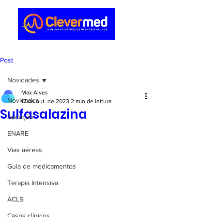
Post
Novidades
Max Alves
Novidades
17 de out. de 2023
2 min de leitura
Sulfasalazina
Sedação
ENARE
Vias aéreas
Guia de medicamentos
Terapia Intensiva
ACLS
Casos clínicos