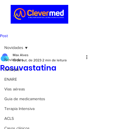
Post
Novidades
Max Alves
Novidades
16 de out. de 2023
2 min de leitura
Rosuvastatina
Sedação
ENARE
Vias aéreas
Guia de medicamentos
Terapia Intensiva
ACLS
Casos clínicos