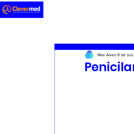
Novidades
Sedação
ENA
Max Alves
9 de out
Casos clínicos
Concursos
Penicil