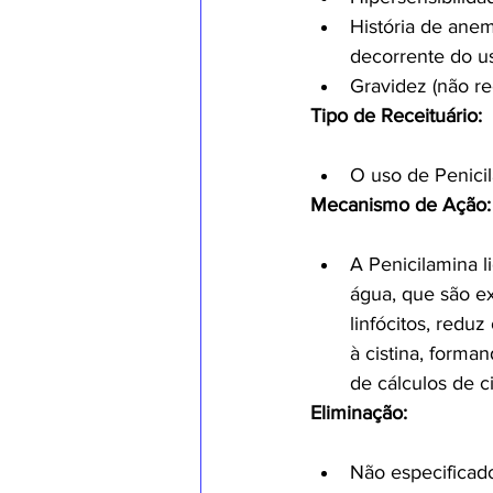
História de anem
decorrente do us
Gravidez (não re
Tipo de Receituário:
O uso de Penicil
Mecanismo de Ação:
A Penicilamina 
água, que são ex
linfócitos, redu
à cistina, forma
de cálculos de ci
Eliminação:
Não especificado