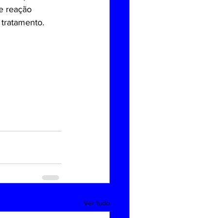
e reação 
 tratamento.
Ver tudo