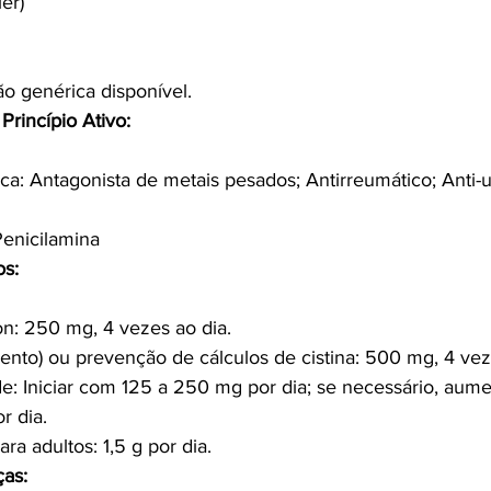
er)
o genérica disponível.
Princípio Ativo:
ca: Antagonista de metais pesados; Antirreumático; Anti-ur
Penicilamina
os:
n: 250 mg, 4 vezes ao dia.
amento) ou prevenção de cálculos de cistina: 500 mg, 4 vez
de: Iniciar com 125 a 250 mg por dia; se necessário, aum
r dia.
ra adultos: 1,5 g por dia.
ças: