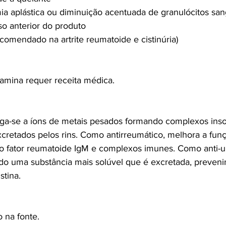
ia aplástica ou diminuição acentuada de granulócitos sa
o anterior do produto
comendado na artrite reumatoide e cistinúria)
amina requer receita médica.
liga-se a íons de metais pesados formando complexos ins
cretados pelos rins. Como antirreumático, melhora a fun
z o fator reumatoide IgM e complexos imunes. Como anti-urol
ndo uma substância mais solúvel que é excretada, preven
stina.
 na fonte.