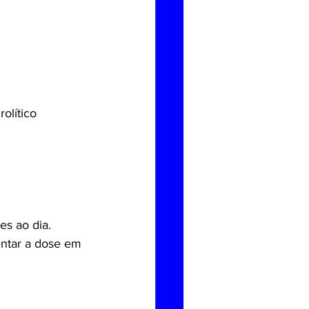
olítico 
es ao dia.
entar a dose em 