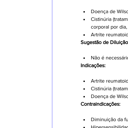
Doença de Wilso
Cistinúria (trat
corporal por dia
Artrite reumatoi
Sugestão de Diluição 
Não é necessário
Indicações:
Artrite reumatoi
Cistinúria (trat
Doença de Wils
Contraindicações:
Diminuição da f
Hipersensibilida