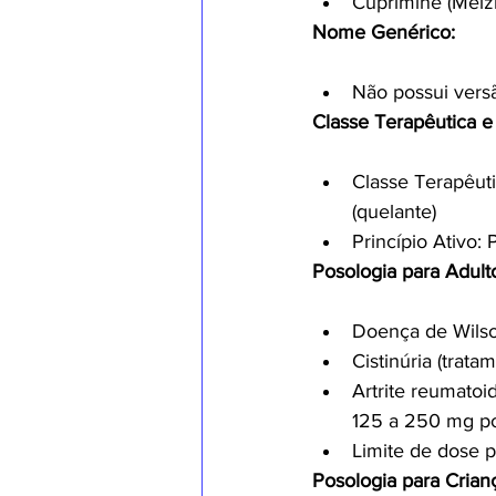
Cuprimine (Meizl
Nome Genérico:
Não possui versã
Classe Terapêutica e 
Classe Terapêuti
(quelante)
Princípio Ativo: 
Posologia para Adult
Doença de Wilso
Cistinúria (trat
Artrite reumatoi
125 a 250 mg po
Limite de dose pa
Posologia para Crian