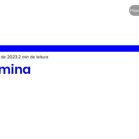
CURSOS
QUEM SOMOS
BLOG
Mon
RE
Vias aéreas
Guia de medicamentos
Terapia
. de 2023
2 min de leitura
amina