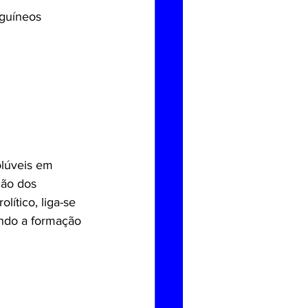
nguíneos 
olúveis em 
ção dos 
ítico, liga-se 
indo a formação 