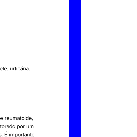
e, urticária.
e reumatoide, 
itorado por um 
s. É importante 