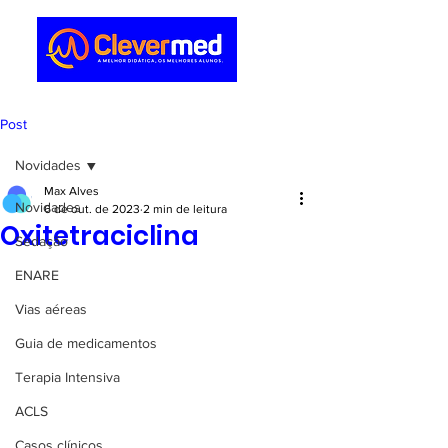
Post
Novidades
Max Alves
Novidades
6 de out. de 2023
2 min de leitura
Oxitetraciclina
Sedação
ENARE
Vias aéreas
Guia de medicamentos
Terapia Intensiva
ACLS
Casos clínicos