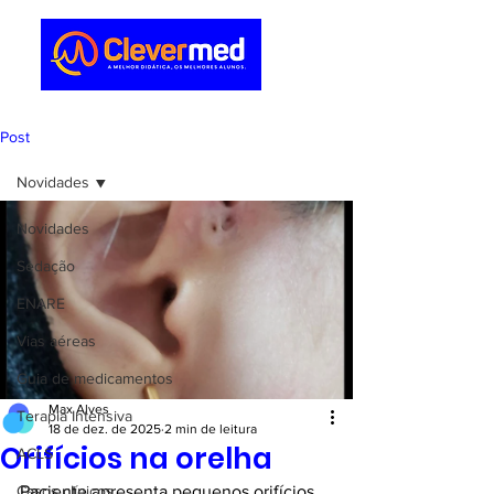
Post
Novidades
Novidades
Sedação
ENARE
Vias aéreas
Guia de medicamentos
Max Alves
Terapia Intensiva
18 de dez. de 2025
2 min de leitura
Orifícios na orelha
ACLS
Casos clínicos
Paciente apresenta pequenos orifícios 