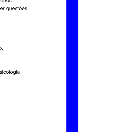
erior.
zer questões 
o.
icologia 