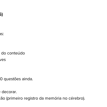
S)
s:
a do conteúdo
ves
00 questões ainda.
 decorar.
ção (primeiro registro da memória no cérebro).