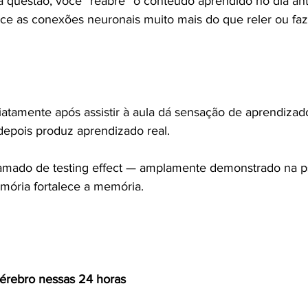
a questão, você “reabre” o conteúdo aprendido no dia ant
ece as conexões neuronais muito mais do que reler ou fa
atamente após assistir à aula dá sensação de aprendizad
epois produz aprendizado real.
mado de testing effect — amplamente demonstrado na ps
emória fortalece a memória.
érebro nessas 24 horas