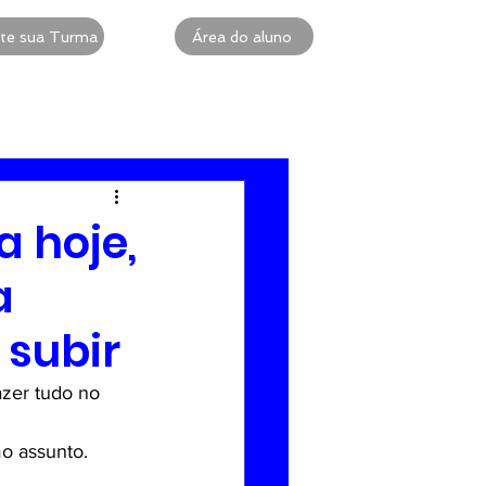
te sua Turma
Área do aluno
 Intensiva
ACLS
a hoje,
a
 subir
zer tudo no 
mo assunto.