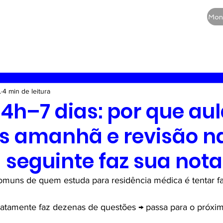
CURSOS
QUEM SOMOS
BLOG
Mon
RE
Vias aéreas
Guia de medicamentos
Terapia
.
4 min de leitura
24h–7 dias: por que aul
s amanhã e revisão n
seguinte faz sua nota
muns de quem estuda para residência médica é tentar fa
diatamente faz dezenas de questões → passa para o próxi