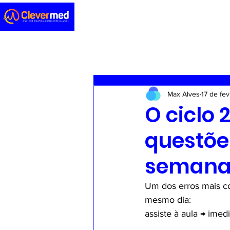
Novidades
Sedação
ENA
Max Alves
17 de fev
Casos clínicos
Concursos
O ciclo 
questõe
semana 
Um dos erros mais co
mesmo dia:
assiste à aula → ime