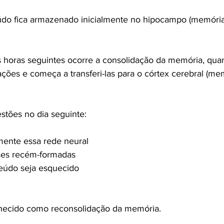
údo fica armazenado inicialmente no hipocampo (memória
 horas seguintes ocorre a consolidação da memória, qua
ações e começa a transferi-las para o córtex cerebral (me
tões no dia seguinte:
mente essa rede neural
pses recém-formadas
teúdo seja esquecido
hecido como reconsolidação da memória.