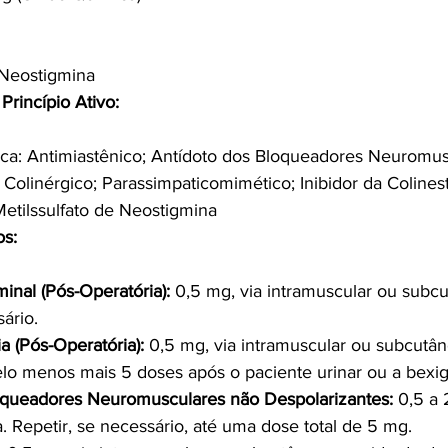
 Neostigmina
Princípio Ativo:
ica: Antimiastênico; Antídoto dos Bloqueadores Neuromus
 Colinérgico; Parassimpaticomimético; Inibidor da Colines
 Metilssulfato de Neostigmina
os:
nal (Pós-Operatória):
 0,5 mg, via intramuscular ou subcu
ário.
a (Pós-Operatória):
 0,5 mg, via intramuscular ou subcutân
elo menos mais 5 doses após o paciente urinar ou a bexig
oqueadores Neuromusculares não Despolarizantes:
 0,5 a 
a. Repetir, se necessário, até uma dose total de 5 mg.