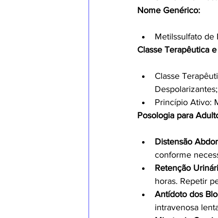
Nome Genérico:
Metilssulfato de
Classe Terapêutica e 
Classe Terapêut
Despolarizantes;
Princípio Ativo:
Posologia para Adult
Distensão Abdomi
conforme necess
Retenção Urinári
horas. Repetir p
Antídoto dos Bl
intravenosa lent