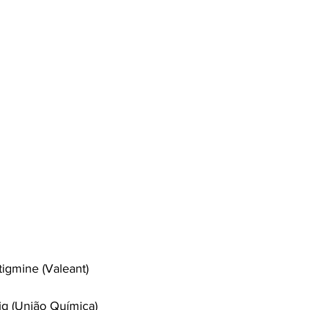
tigmine (Valeant)
ig (União Química)