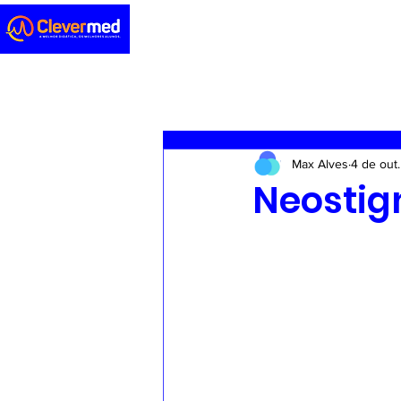
Novidades
Sedação
ENA
Max Alves
4 de out
Casos clínicos
Concursos
Neosti