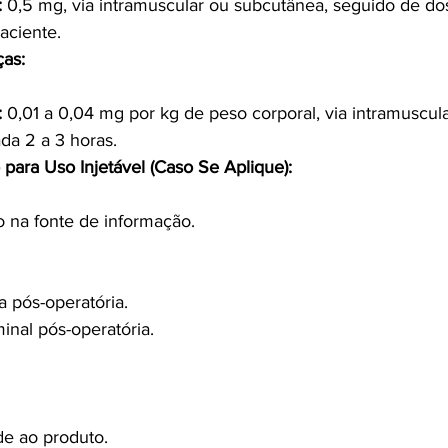
:
 0,5 mg, via intramuscular ou subcutânea, seguido de d
aciente.
ças:
:
 0,01 a 0,04 mg por kg de peso corporal, via intramuscula
da 2 a 3 horas.
para Uso Injetável (Caso Se Aplique):
 na fonte de informação.
a pós-operatória.
nal pós-operatória.
de ao produto.