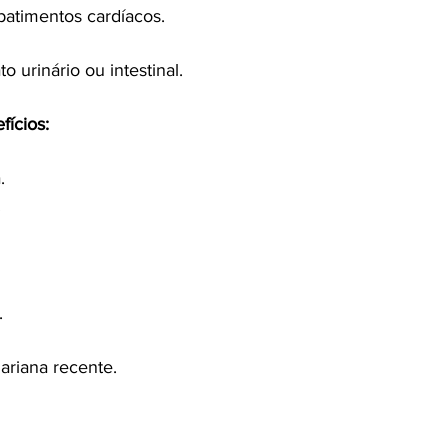
batimentos cardíacos.
o urinário ou intestinal.
fícios:
.
.
.
ariana recente.