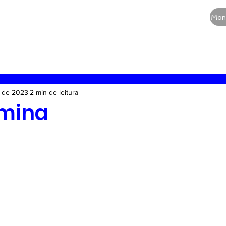
CURSOS
QUEM SOMOS
BLOG
Mon
RE
Vias aéreas
Guia de medicamentos
Terapia
. de 2023
2 min de leitura
gmina