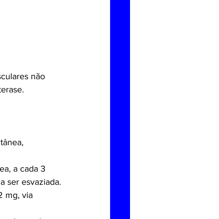
culares não 
terase.
tânea, 
ea, a cada 3 
a ser esvaziada.
2 mg, via 