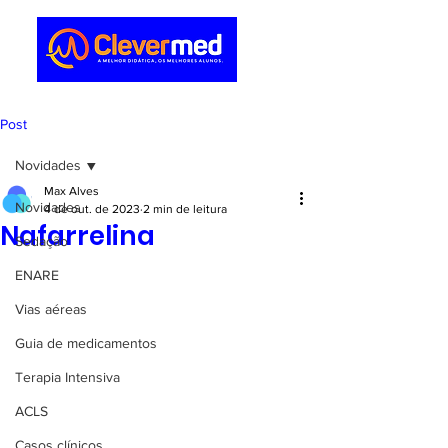
Post
Novidades
Max Alves
Novidades
4 de out. de 2023
2 min de leitura
Nafarrelina
Sedação
ENARE
Vias aéreas
Guia de medicamentos
Terapia Intensiva
ACLS
Casos clínicos