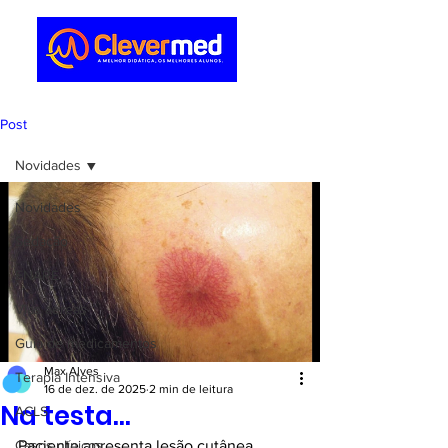
Post
Novidades
Novidades
Sedação
ENARE
Vias aéreas
Guia de medicamentos
Max Alves
Terapia Intensiva
16 de dez. de 2025
2 min de leitura
Na testa…
ACLS
Casos clínicos
Paciente apresenta lesão cutânea 