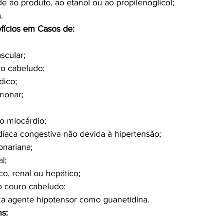
de ao produto, ao etanol ou ao propilenoglicol;
.
efícios em Casos de:
scular;
ro cabeludo;
dico;
monar;
do miocárdio;
rdíaca congestiva não devida à hipertensão;
onariana;
l;
o, renal ou hepático;
 couro cabeludo;
za agente hipotensor como guanetidina.
s: