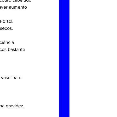
 couro cabeludo 
 haver aumento 
lo sol.
 secos.
ciência 
cos bastante 
vaselina e 
na gravidez, 