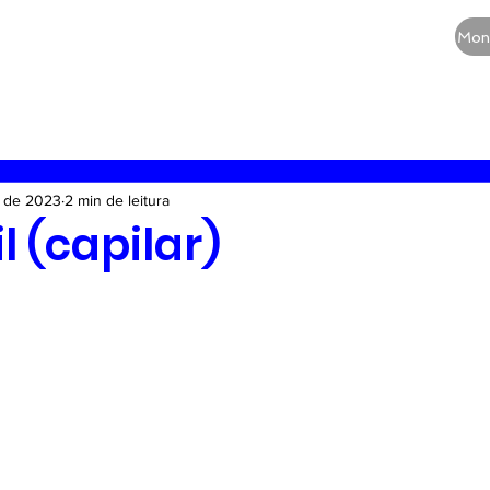
CURSOS
QUEM SOMOS
BLOG
Mon
RE
Vias aéreas
Guia de medicamentos
Terapia
. de 2023
2 min de leitura
l (capilar)