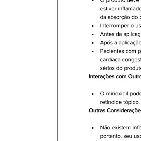
O produto deve s
estiver inflamad
da absorção do 
Interromper o us
Antes da aplica
Após a aplicação
Pacientes com pr
cardíaca congest
sérios do produt
Interações com Outro
O minoxidil pode
retinoide tópico
Outras Consideraçõe
Não existem inf
portanto, seu us