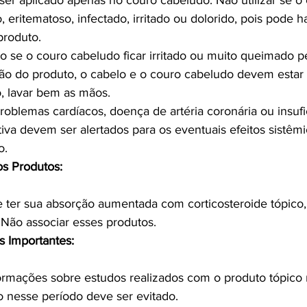
er aplicado apenas no couro cabeludo. Não utilizar se o
o, eritematoso, infectado, irritado ou dolorido, pois pode
produto.
o se o couro cabeludo ficar irritado ou muito queimado pe
ção do produto, o cabelo e o couro cabeludo devem estar
, lavar bem as mãos.
oblemas cardíacos, doença de artéria coronária ou insufi
iva devem ser alertados para os eventuais efeitos sistêmi
o.
s Produtos:
 ter sua absorção aumentada com corticosteroide tópico, 
. Não associar esses produtos.
s Importantes:
ormações sobre estudos realizados com o produto tópico 
o nesse período deve ser evitado.