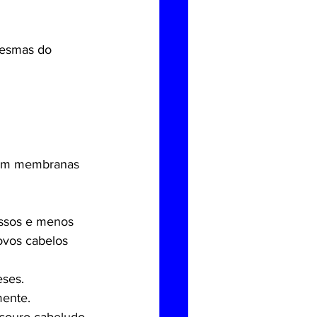
mesmas do 
u em membranas 
ssos e menos 
ovos cabelos 
eses.
mente.