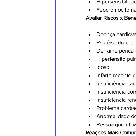
Hipersensibilida
Feocromocitoma
Avaliar Riscos x Ben
Doença cardiova
Psoríase do cou
Derrame pericár
Hipertensão pul
Idoso;
Infarto recente 
Insuficiência ca
Insuficiência cor
Insuficiência rena
Problema cardíac
Anormalidade do
Pessoa que utili
Reações Mais Comun