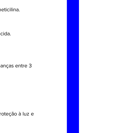
ticilina.
cida.
ianças entre 3 
oteção à luz e 