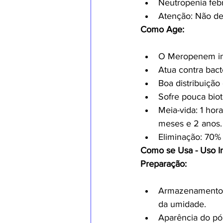
Neutropenia febr
Atenção: Não dev
Como Age:
O Meropenem inib
Atua contra bact
Boa distribuição 
Sofre pouca bio
Meia-vida: 1 hor
meses e 2 anos.
Eliminação: 70% 
Como se Usa - Uso In
Preparação:
Armazenamento a
da umidade.
Aparência do pó 