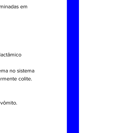
rminadas em 
lactâmico 
lema no sistema 
armente colite.
 vômito.