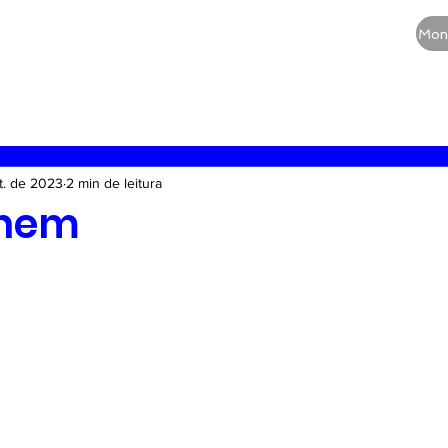
CURSOS
QUEM SOMOS
BLOG
Mon
RE
Vias aéreas
Guia de medicamentos
Terapia
t. de 2023
2 min de leitura
nem