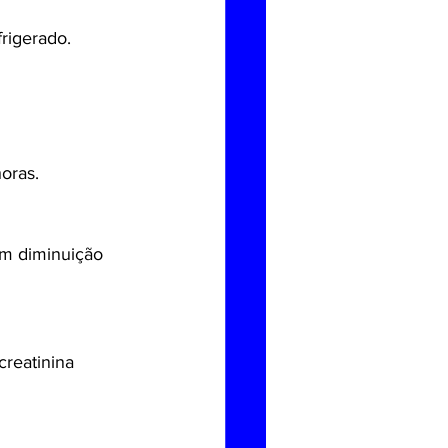
frigerado.
horas.
om diminuição 
reatinina 