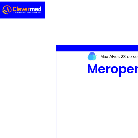
Novidades
Sedação
ENA
Max Alves
28 de se
Casos clínicos
Concursos
Merope