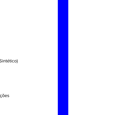
intético)
ições 