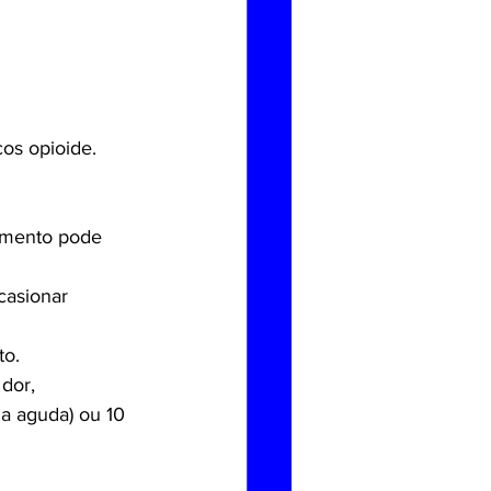
os opioide.
camento pode 
casionar 
to.
dor, 
ia aguda) ou 10 