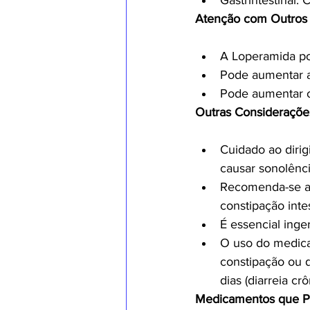
Gastrintestinal: 
Atenção com Outros 
A Loperamida pod
Pode aumentar a
Pode aumentar o
Outras Consideraçõe
Cuidado ao diri
causar sonolênci
Recomenda-se ad
constipação intes
É essencial inge
O uso do medica
constipação ou d
dias (diarreia cr
Medicamentos que P