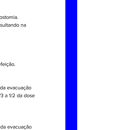
.
ostomia.
sultando na 
feição.
ada evacuação 
3 a 1/2 da dose 
cada evacuação 