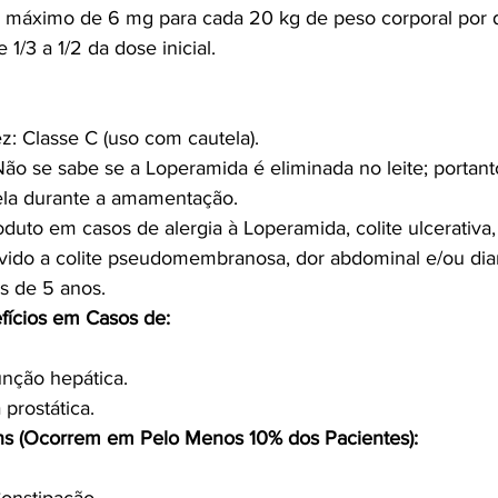
m máximo de 6 mg para cada 20 kg de peso corporal por d
1/3 a 1/2 da dose inicial.
z: Classe C (uso com cautela).
o se sabe se a Loperamida é eliminada no leite; portanto
la durante a amamentação.
oduto em casos de alergia à Loperamida, colite ulcerativa, 
evido a colite pseudomembranosa, dor abdominal e/ou diar
s de 5 anos.
efícios em Casos de:
unção hepática.
 prostática.
s (Ocorrem em Pelo Menos 10% dos Pacientes):