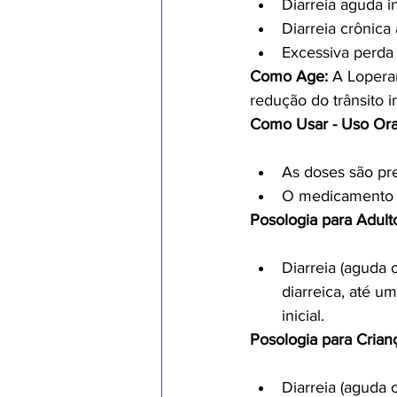
Diarreia aguda i
Diarreia crônica 
Excessiva perda 
Como Age:
 A Lopera
redução do trânsito in
Como Usar - Uso Ora
As doses são pr
O medicamento d
Posologia para Adult
Diarreia (aguda
diarreica, até u
inicial.
Posologia para Crian
Diarreia (aguda