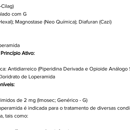
Cilag)
alado com G
(Hexal); Magnostase (Neo Química); Diafuran (Cazi)
operamida
Princípio Ativo:
ca: Antidiarreico (Piperidina Derivada e Opioide Análogo S
 Cloridrato de Loperamida
níveis:
imidos de 2 mg (Imosec; Genérico - G)
operamida é indicada para o tratamento de diversas cond
a, tais como: