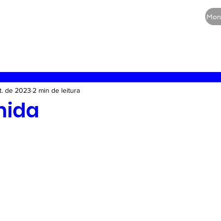
CURSOS
QUEM SOMOS
BLOG
Mon
RE
Vias aéreas
Guia de medicamentos
Terapia
t. de 2023
2 min de leitura
mida