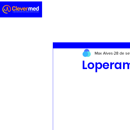
Novidades
Sedação
ENA
Max Alves
28 de se
Casos clínicos
Concursos
Lopera