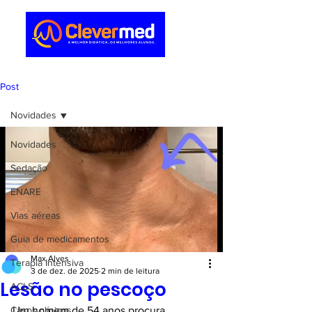
Post
Novidades
Novidades
Sedação
ENARE
Vias aéreas
Guia de medicamentos
Max Alves
Terapia Intensiva
3 de dez. de 2025
2 min de leitura
Lesão no pescoço
ACLS
Casos clínicos
Um homem de 54 anos procura 