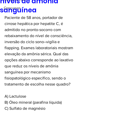
níveis de amônia
sanguínea
Concursos
Paciente de 58 anos, portador de 
cirrose hepática por hepatite C, é 
admitido no pronto-socorro com 
rebaixamento do nível de consciência, 
inversão do ciclo sono–vigília e 
flapping. Exames laboratoriais mostram 
elevação da amônia sérica. Qual das 
opções abaixo corresponde ao laxativo 
que reduz os níveis de amônia 
sanguínea por mecanismo 
fisiopatológico específico, sendo o 
tratamento de escolha nesse quadro?
A) Lactulose
B) Óleo mineral (parafina líquida)
C) Sulfato de magnésio