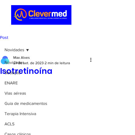
Post
Novidades
Max Alves
Novidades
27 de set. de 2023
2 min de leitura
Isotretinoína
Sedação
ENARE
Vias aéreas
Guia de medicamentos
Terapia Intensiva
ACLS
Casos clínicos