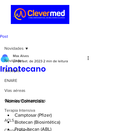
Post
Novidades
Max Alves
Novidades
27 de set. de 2023
2 min de leitura
Irinotecano
Sedação
ENARE
Vias aéreas
Guia de medicamentos
Nomes Comerciais:
Terapia Intensiva
Camptosar (Pfizer)
ACLS
Biotecan (Biosintética)
Proto-Itecan (ABL)
Casos clínicos