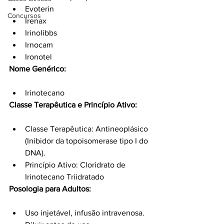
Evoterin
Concursos
Irenax
Irinolibbs
Irnocam
Ironotel
Nome Genérico:
Irinotecano
Classe Terapêutica e Princípio Ativo:
Classe Terapêutica: Antineoplásico 
(Inibidor da topoisomerase tipo I do 
DNA).
Princípio Ativo: Cloridrato de 
Irinotecano Triidratado
Posologia para Adultos:
Uso injetável, infusão intravenosa.