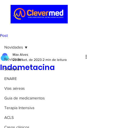
Post
Novidades
Max Alves
Novidades
26 de set. de 2023
2 min de leitura
Indometacina
Sedação
ENARE
Vias aéreas
Guia de medicamentos
Terapia Intensiva
ACLS
Casos clínicos