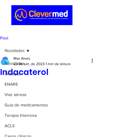
Post
Novidades
Max Alves
Novidades
26 de set. de 2023
1 min de leitura
Indacaterol
Sedação
ENARE
Vias aéreas
Guia de medicamentos
Terapia Intensiva
ACLS
Casos clínicos