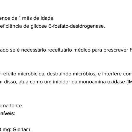
nos de 1 mês de idade.
ficiência de glicose 6-fosfato-desidrogenase.
cado se é necessário receituário médico para prescrever 
 efeito microbicida, destruindo micróbios, e interfere co
ém disso, atua como um inibidor da monoamina-oxidase (I
 na fonte.
níveis:
 mg: Giarlam.