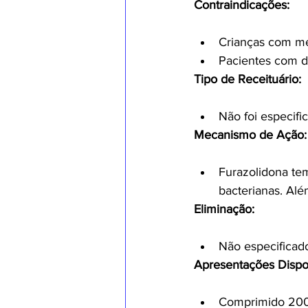
Contraindicações:
Crianças com me
Pacientes com de
Tipo de Receituário:
Não foi especifi
Mecanismo de Ação:
Furazolidona tem
bacterianas. Al
Eliminação:
Não especificado
Apresentações Dispo
Comprimido 200