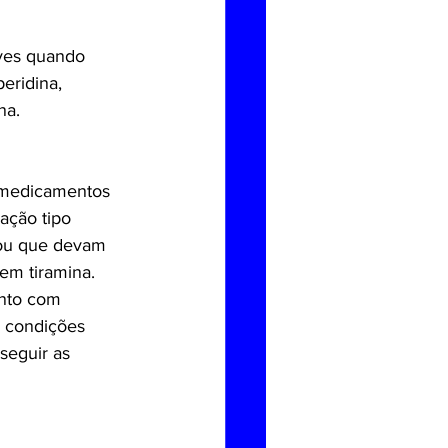
ves quando 
eridina, 
na.
m medicamentos 
ação tipo 
 ou que devam 
em tiramina.
nto com 
s condições 
 seguir as 