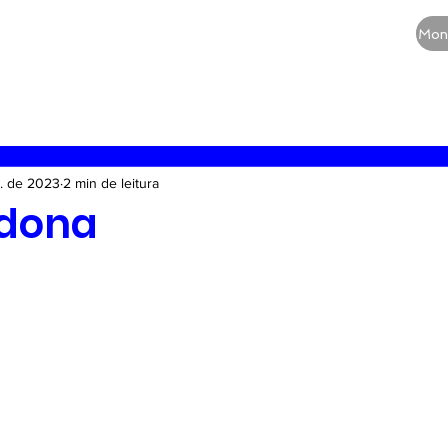
CURSOS
QUEM SOMOS
BLOG
Mon
RE
Vias aéreas
Guia de medicamentos
Terapia
t. de 2023
2 min de leitura
idona