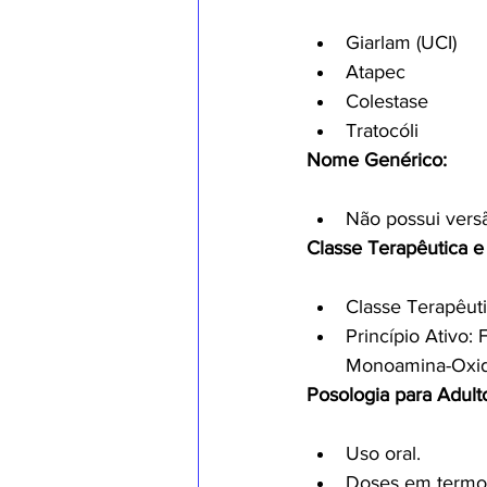
Giarlam (UCI)
Atapec
Colestase
Tratocóli
Nome Genérico:
Não possui vers
Classe Terapêutica e 
Classe Terapêuti
Princípio Ativo: 
Monoamina-Oxid
Posologia para Adult
Uso oral.
Doses em termos