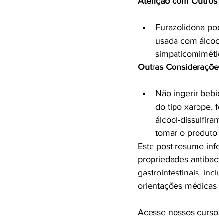
Atenção com Outros 
Furazolidona po
usada com álcool
simpaticomiméti
Outras Consideraçõe
Não ingerir bebi
do tipo xarope, 
álcool-dissulfi
tomar o produto 
Este post resume in
propriedades antibac
gastrointestinais, inc
orientações médicas 
Acesse nossos curso