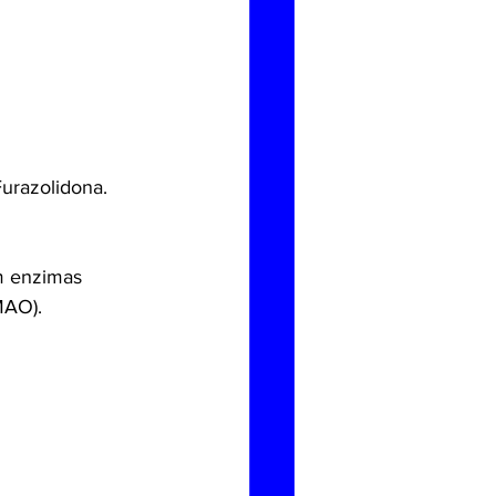
Furazolidona.
m enzimas 
MAO).