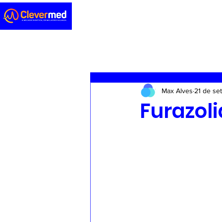
Novidades
Sedação
ENA
Max Alves
21 de se
Casos clínicos
Concursos
Furazol