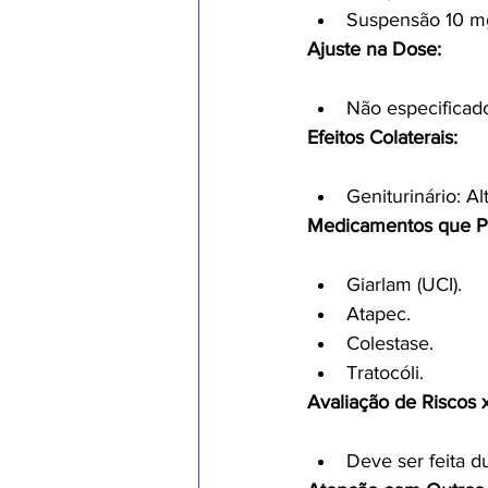
Suspensão 10 mg
Ajuste na Dose:
Não especificado
Efeitos Colaterais:
Geniturinário: A
Medicamentos que P
Giarlam (UCI).
Atapec.
Colestase.
Tratocóli.
Avaliação de Riscos x
Deve ser feita d