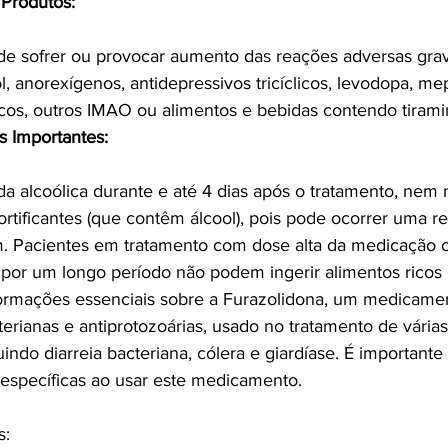
Produtos:
de sofrer ou provocar aumento das reações adversas gra
, anorexígenos, antidepressivos tricíclicos, levodopa, mep
cos, outros IMAO ou alimentos e bebidas contendo tirami
s Importantes:
da alcoólica durante e até 4 dias após o tratamento, ne
fortificantes (que contêm álcool), pois pode ocorrer uma re
ram. Pacientes em tratamento com dose alta da medicação
por um longo período não podem ingerir alimentos ricos 
formações essenciais sobre a Furazolidona, um medicame
terianas e antiprotozoárias, usado no tratamento de vária
luindo diarreia bacteriana, cólera e giardíase. É importante
específicas ao usar este medicamento.
s: