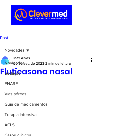
Post
Novidades
Max Alves
Novidades
20 de set. de 2023
2 min de leitura
Fluticasona nasal
Sedação
ENARE
Vias aéreas
Guia de medicamentos
Terapia Intensiva
ACLS
Casos clínicos