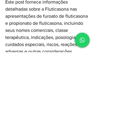
Este post fornece informações 
detalhadas sobre a Fluticasona nas 
apresentações de furoato de fluticasona 
e propionato de fluticasona, incluindo 
seus nomes comerciais, classe 
terapêutica, indicações, posologia, 
cuidados especiais, riscos, reações 
adversas e outras considerações 
importantes para o tratamento da rinite 
alérgica sazonal e rinite crônica. É 
importante seguir as orientações do seu 
médico ao utilizar este medicamento.
Acesse nossos cursos:
Cursos Clevermed
Guia de medicamentos