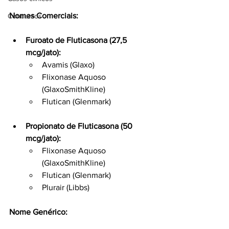
Nomes Comerciais:
Concursos
Furoato de Fluticasona (27,5 
mcg/jato):
Avamis (Glaxo)
Flixonase Aquoso 
(GlaxoSmithKline)
Flutican (Glenmark)
Propionato de Fluticasona (50 
mcg/jato):
Flixonase Aquoso 
(GlaxoSmithKline)
Flutican (Glenmark)
Plurair (Libbs)
Nome Genérico: