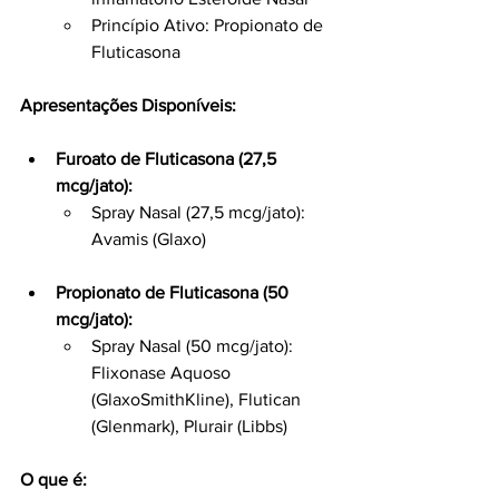
Princípio Ativo: Propionato de 
Fluticasona
Apresentações Disponíveis:
Furoato de Fluticasona (27,5 
mcg/jato):
Spray Nasal (27,5 mcg/jato): 
Avamis (Glaxo)
Propionato de Fluticasona (50 
mcg/jato):
Spray Nasal (50 mcg/jato): 
Flixonase Aquoso 
(GlaxoSmithKline), Flutican 
(Glenmark), Plurair (Libbs)
O que é: