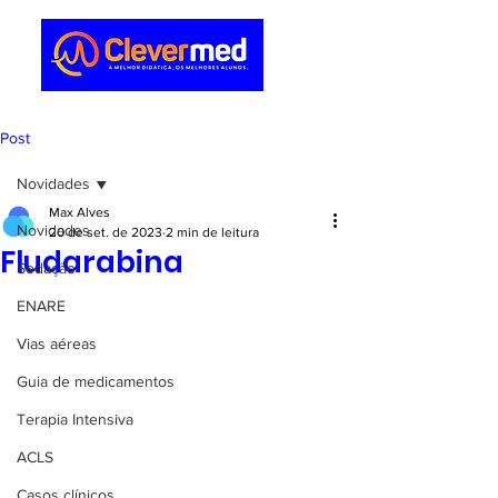
Post
Novidades
Max Alves
Novidades
20 de set. de 2023
2 min de leitura
Fludarabina
Sedação
ENARE
Vias aéreas
Guia de medicamentos
Terapia Intensiva
ACLS
Casos clínicos