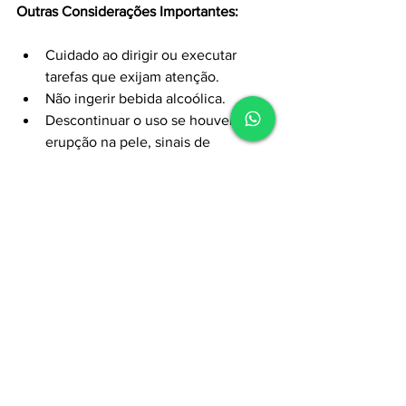
Outras Considerações Importantes:
Cuidado ao dirigir ou executar 
tarefas que exijam atenção.
Não ingerir bebida alcoólica.
Descontinuar o uso se houver 
erupção na pele, sinais de 
toxicidade no fígado, discrasia 
sanguínea ou gânglios.
Não descontinuar o uso do produto 
abruptamente.
Manter uma boa higiene da boca 
para minimizar o crescimento e a 
sensibilidade das gengivas.
Mulheres que engravidem devem 
avisar imediatamente o médico.
Acesse nossos cursos: