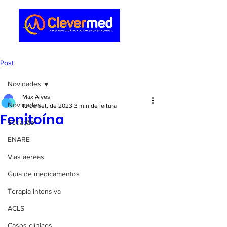
Post
Novidades
Max Alves
Novidades
19 de set. de 2023
3 min de leitura
Fenitoína
Sedação
ENARE
Vias aéreas
Guia de medicamentos
Terapia Intensiva
ACLS
Casos clínicos