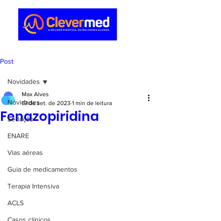
Post
Novidades
Max Alves
Novidades
19 de set. de 2023
1 min de leitura
Fenazopiridina
Sedação
ENARE
Vias aéreas
Guia de medicamentos
Terapia Intensiva
ACLS
Casos clínicos