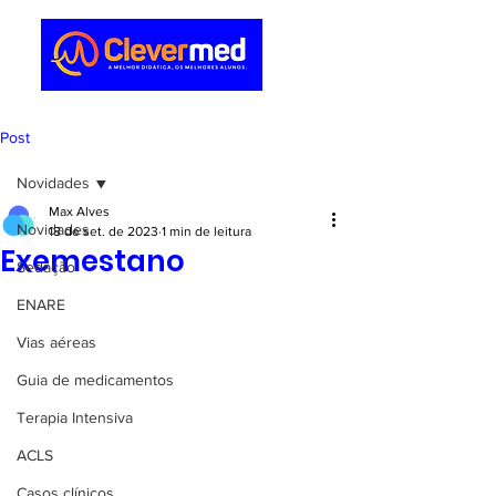
Post
Novidades
Max Alves
Novidades
18 de set. de 2023
1 min de leitura
Exemestano
Sedação
ENARE
Vias aéreas
Guia de medicamentos
Terapia Intensiva
ACLS
Casos clínicos