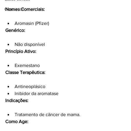
Nomes Comerciais:
Concursos
Aromasin (Pfizer)
Genérico:
Não disponível
Princípio Ativo:
Exemestano
Classe Terapêutica:
Antineoplásico
Inibidor da aromatase
Indicações:
Tratamento de câncer de mama.
Como Age: