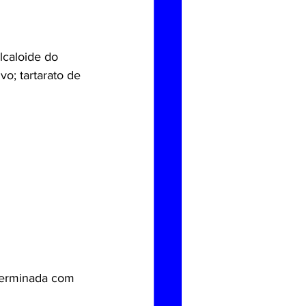
lcaloide do 
vo; tartarato de 
terminada com 