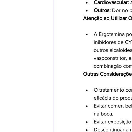
Cardiovascular:
 
Outros:
 Dor no p
Atenção ao Utilizar 
A Ergotamina po
inibidores de CY
outros alcaloide
vasoconstritor, 
combinação com 
Outras Consideraçõe
O tratamento com
eficácia do prod
Evitar comer, be
na boca.
Evitar exposição
Descontinuar a m