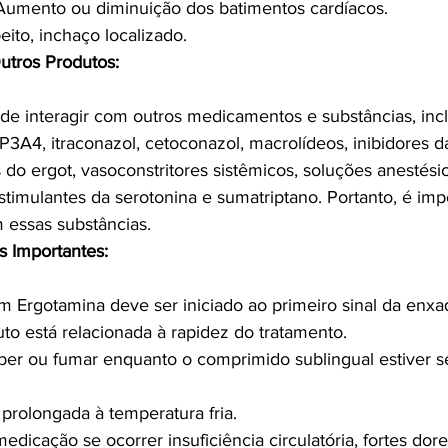
Aumento ou diminuição dos batimentos cardíacos.
eito, inchaço localizado.
Outros Produtos:
de interagir com outros medicamentos e substâncias, inc
P3A4, itraconazol, cetoconazol, macrolídeos, inibidores d
s do ergot, vasoconstritores sistêmicos, soluções anestési
estimulantes da serotonina e sumatriptano. Portanto, é impo
essas substâncias.
s Importantes:
 Ergotamina deve ser iniciado ao primeiro sinal da enxaq
uto está relacionada à rapidez do tratamento.
ber ou fumar enquanto o comprimido sublingual estiver s
 prolongada à temperatura fria.
edicação se ocorrer insuficiência circulatória, fortes dor