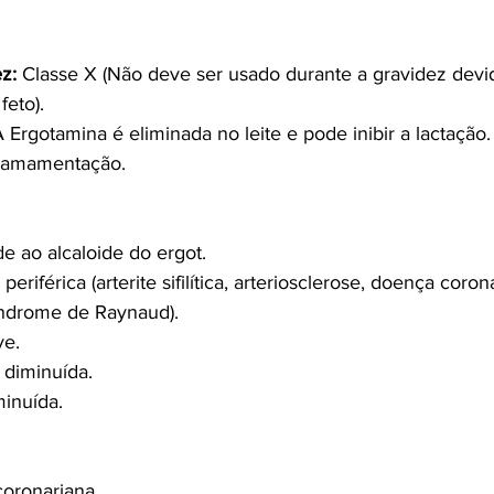
z:
 Classe X (Não deve ser usado durante a gravidez devid
feto).
A Ergotamina é eliminada no leite e pode inibir a lactação
a amamentação.
de ao alcaloide do ergot.
eriférica (arterite sifilítica, arteriosclerose, doença coron
índrome de Raynaud).
ve.
 diminuída.
minuída.
coronariana.