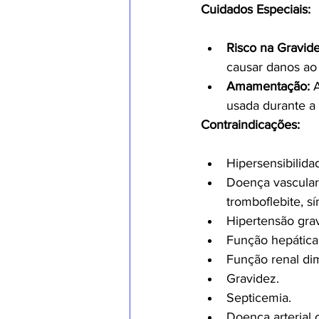
Cuidados Especiais:
Risco na Gravide
causar danos ao 
Amamentação:
 
usada durante 
Contraindicações:
Hipersensibilida
Doença vascular p
tromboflebite, s
Hipertensão gra
Função hepática
Função renal di
Gravidez.
Septicemia.
Doença arterial 