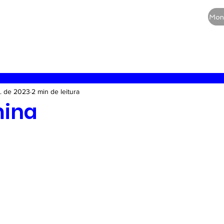
CURSOS
QUEM SOMOS
BLOG
Mon
RE
Vias aéreas
Guia de medicamentos
Terapia
t. de 2023
2 min de leitura
mina