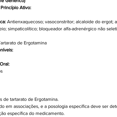
me Genérico)
Princípio Ativo:
ca:
 Antienxaquecoso; vasoconstritor; alcaloide do ergot; a
o; simpaticolítico; bloqueador alfa-adrenérgico não seleti
Tartarato de Ergotamina
níveis:
Oral:
os
 de tartarato de Ergotamina.
do em associações, e a posologia específica deve ser de
ção específica do medicamento.