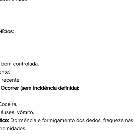
fícios:
 bem controlada.
ente.
r recente.
orrer (sem incidência definida):
Coceira.
Náusea, vômito.
ico:
 Dormência e formigamento dos dedos, fraqueza nas 
tremidades.