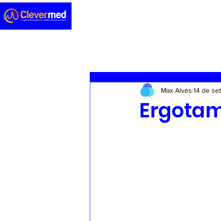
Novidades
Sedação
ENA
Max Alves
14 de se
Casos clínicos
Concursos
Ergota