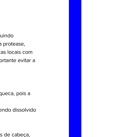
luindo 
a protease, 
cas locais com 
rtante evitar a 
ueca, pois a 
endo dissolvido 
es de cabeça, 