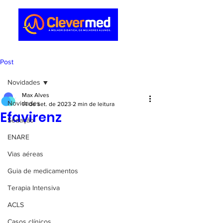
Post
Novidades
Max Alves
Novidades
14 de set. de 2023
2 min de leitura
Efavirenz
Sedação
ENARE
Vias aéreas
Guia de medicamentos
Terapia Intensiva
ACLS
Casos clínicos