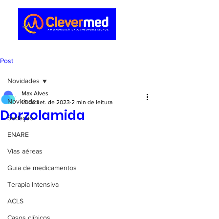
Post
Novidades
Max Alves
Novidades
14 de set. de 2023
2 min de leitura
Dorzolamida
Sedação
ENARE
Vias aéreas
Guia de medicamentos
Terapia Intensiva
ACLS
Casos clínicos