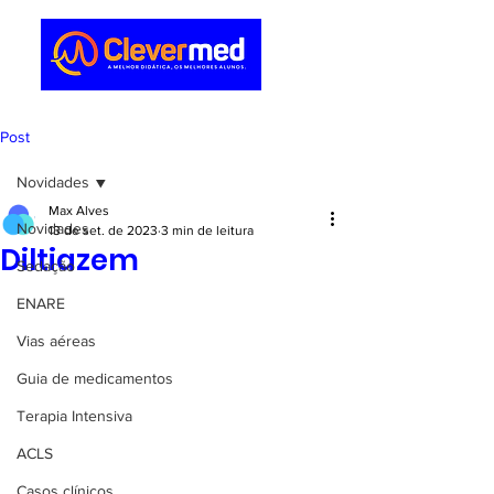
Post
Novidades
Max Alves
Novidades
13 de set. de 2023
3 min de leitura
Diltiazem
Sedação
ENARE
Vias aéreas
Guia de medicamentos
Terapia Intensiva
ACLS
Casos clínicos