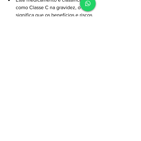
como Classe C na gravidez, o que 
significa que os benefícios e riscos 
devem ser avaliados pelo médico 
antes de ser utilizado durante a 
gestação. Não é recomendado 
durante a amamentação.
Medicamentos que Possuem o Princípio 
Ativo Cloridrato de Diltiazem em Sua 
Composição:
Além das apresentações listadas 
anteriormente, outros 
medicamentos podem conter 
cloridrato de Diltiazem em sua 
composição. Certifique-se de 
verificar a bula ou a prescrição 
médica para obter informações 
detalhadas sobre cada 