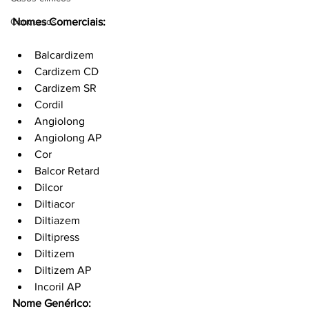
Nomes Comerciais:
Concursos
Balcardizem
Cardizem CD
Cardizem SR
Cordil
Angiolong
Angiolong AP
Cor
Balcor Retard
Dilcor
Diltiacor
Diltiazem
Diltipress
Diltizem
Diltizem AP
Incoril AP
Nome Genérico: