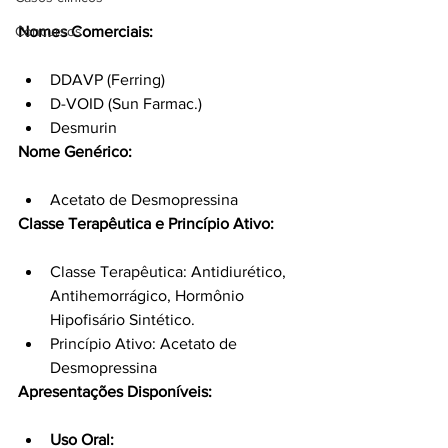
Nomes Comerciais:
Concursos
DDAVP (Ferring)
D-VOID (Sun Farmac.)
Desmurin
Nome Genérico:
Acetato de Desmopressina
Classe Terapêutica e Princípio Ativo:
Classe Terapêutica: Antidiurético, 
Antihemorrágico, Hormônio 
Hipofisário Sintético.
Princípio Ativo: Acetato de 
Desmopressina
Apresentações Disponíveis:
Uso Oral: