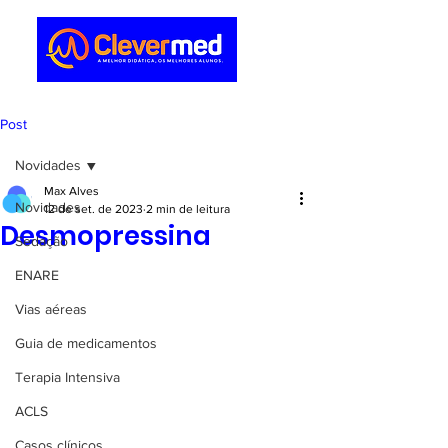
Post
Novidades
Max Alves
Novidades
12 de set. de 2023
2 min de leitura
Desmopressina
Sedação
ENARE
Vias aéreas
Guia de medicamentos
Terapia Intensiva
ACLS
Casos clínicos